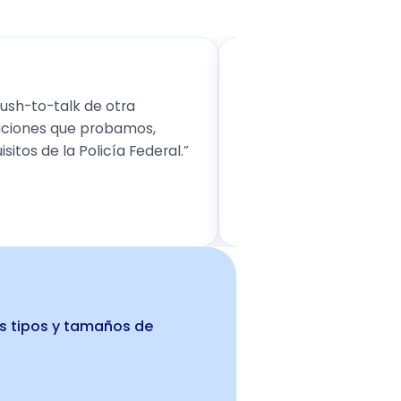
★★★★★
ush-to-talk de otra
“Decathlon siempre bu
luciones que probamos,
procesos, y BiPTT sin 
sitos de la Policía Federal.”
operaciones.”
Decathlon
Operaciones
s tipos y tamaños de