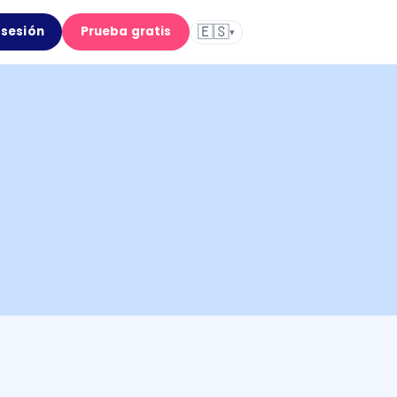
🇪🇸
r sesión
Prueba gratis
▾