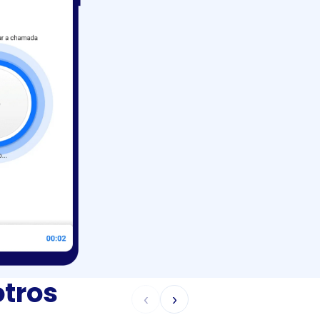
otros
‹
›