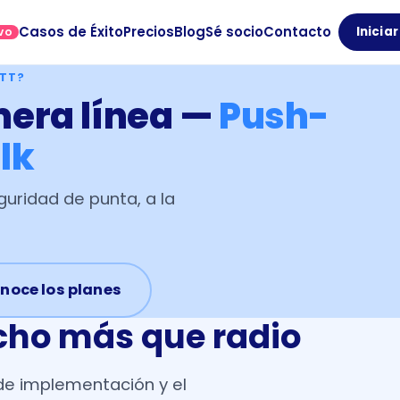
Casos de Éxito
Precios
Blog
Sé socio
Contacto
Inicia
VO
PTT?
mera línea —
Push-
lk
guridad de punta, a la
noce los planes
ho más que radio
 de implementación y el