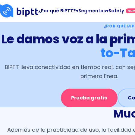
¿Por qué BiPTT?
▾
Segmentos
▾
Safety
NUE
¿POR QUÉ BI
Le damos voz a la pri
to-Ta
BiPTT lleva conectividad en tiempo real, con se
primera línea.
Prueba gratis
Co
Muc
Además de la practicidad de uso, la facilidad