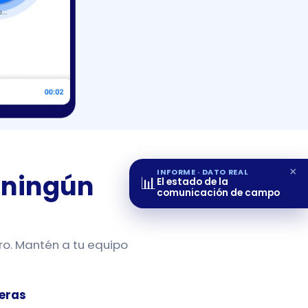
×
INFORME · DATO REAL
 ningún
📊
El estado de la
comunicación de campo
ro. Mantén a tu equipo
eras