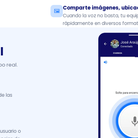
Comparte imágenes, ubicac
🖼️
Cuando la voz no basta, tu equ
rápidamente en diversos format
l
o real.
de las
usuario o