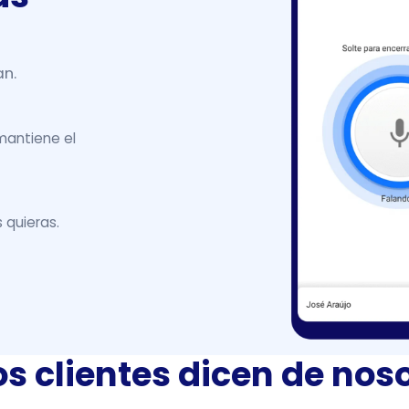
an.
 mantiene el
 quieras.
s clientes dicen de nos