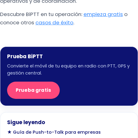
operativos y de coordinación.
Descubre BiPTT en tu operación:
empieza gratis
o
conoce otros
casos de éxito
.
Prueba BiPTT
Convierte el móvil de tu equipo en radio con PTT, GPS y
gestión central.
Prueba gratis
Sigue leyendo
★ Guía de Push-to-Talk para empresas