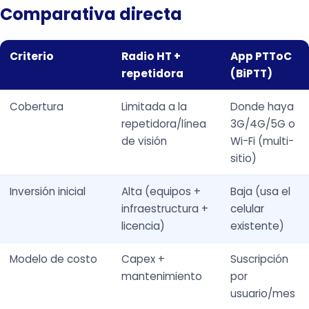
Comparativa directa
Criterio
Radio HT +
App PTToC
repetidora
(BiPTT)
Cobertura
Limitada a la
Donde haya
repetidora/línea
3G/4G/5G o
de visión
Wi-Fi (multi-
sitio)
Inversión inicial
Alta (equipos +
Baja (usa el
infraestructura +
celular
licencia)
existente)
Modelo de costo
Capex +
Suscripción
mantenimiento
por
usuario/mes