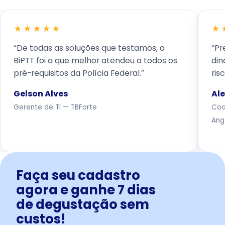
★★★★★
★
“De todas as soluções que testamos, o
“Pr
BiPTT foi a que melhor atendeu a todos os
din
pré-requisitos da Polícia Federal.”
ris
Gelson Alves
Ale
Gerente de TI — TBForte
Coo
Ang
Faça seu cadastro
agora e ganhe 7 dias
de degustação sem
custos!