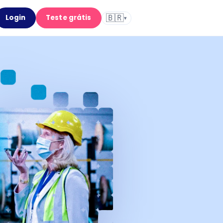
🇧🇷
Login
Teste grátis
▾