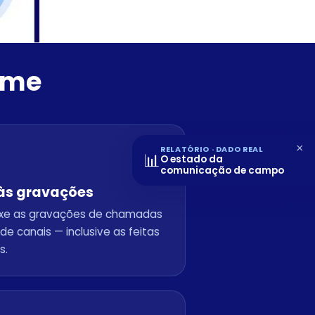
time
×
RELATÓRIO · DADO REAL
📊
O estado da
comunicação de campo
às gravações
ixe as gravações de chamadas
de canais — inclusive as feitas
s.