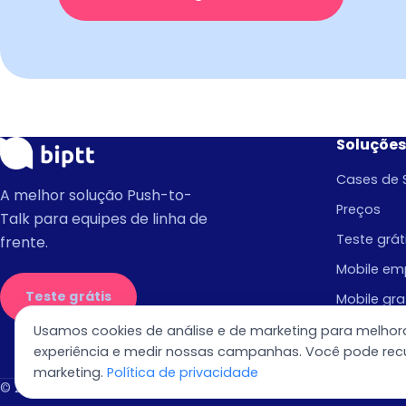
Soluções
Cases de 
A melhor solução Push-to-
Preços
Talk para equipes de linha de
Teste grát
frente.
Mobile emp
Teste grátis
Mobile gra
Sistema d
Usamos cookies de análise e de marketing para melhor
experiência e medir nossas campanhas. Você pode rec
Despacha
marketing.
Política de privacidade
© 2026 BiPTT Tecnologia S.A. — Rio de Janeiro/RJ.