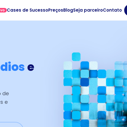
Cases de Sucesso
Preços
Blog
Seja parceiro
Contato
OVO
ádios
e
o de
s e