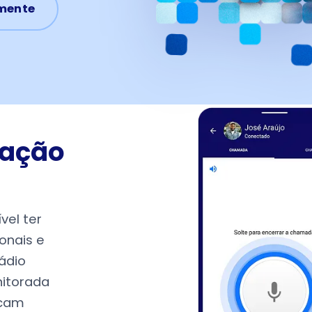
amente
ração
vel ter
onais e
ádio
nitorada
icam