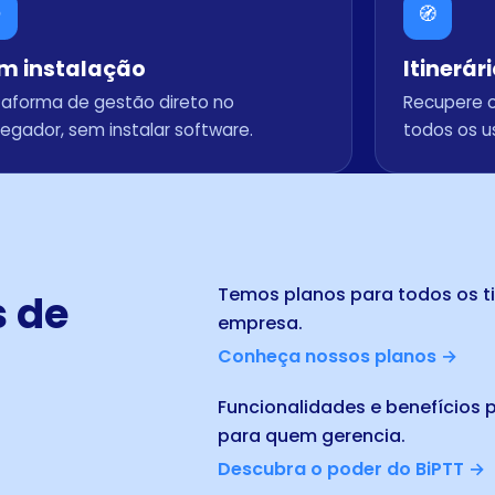
🧭
m instalação
Itinerár
taforma de gestão direto no
Recupere o 
egador, sem instalar software.
todos os u
Temos planos para todos os t
s de
empresa.
Conheça nossos planos →
Funcionalidades e benefícios p
para quem gerencia.
Descubra o poder do BiPTT →