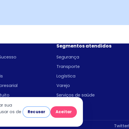
Segmentos atendidos
Sucesso
Segurança
Transporte
is
Logística
resarial
Varejo
tuito
Serviços de saúde
e gestão
Utilities
ar sua
usar os de
Recusar
Aceitar
dor
Twitter