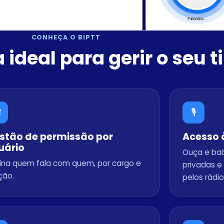
CONHEÇA O BIPTT
 ideal para gerir o seu 

🎙️
stão de permissão por
Acesso 
uário
Ouça e ba
ina quem fala com quem, por cargo e
privadas e 
ção.
pelos rádio