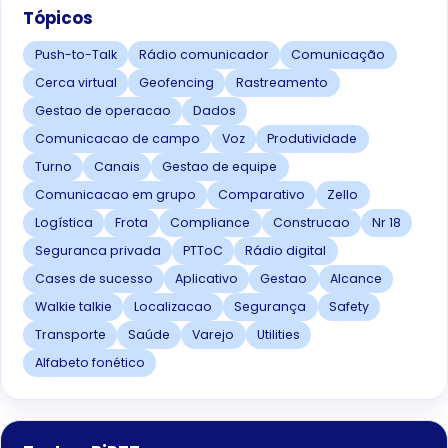
Tópicos
Push-to-Talk
Rádio comunicador
Comunicação
Cerca virtual
Geofencing
Rastreamento
Gestao de operacao
Dados
Comunicacao de campo
Voz
Produtividade
Turno
Canais
Gestao de equipe
Comunicacao em grupo
Comparativo
Zello
Logística
Frota
Compliance
Construcao
Nr 18
Seguranca privada
PTToC
Rádio digital
Cases de sucesso
Aplicativo
Gestao
Alcance
Walkie talkie
Localizacao
Segurança
Safety
Transporte
Saúde
Varejo
Utilities
Alfabeto fonético