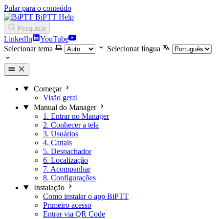
Pular para o conteúdo
BiPTT Help
Pesquisar
LinkedIn
YouTube
Selecionar tema
Selecionar língua
Começar
Visão geral
Manual do Manager
1. Entrar no Manager
2. Conhecer a tela
3. Usuários
4. Canais
5. Despachador
6. Localização
7. Acompanhar
8. Configurações
Instalação
Como instalar o app BiPTT
Primeiro acesso
Entrar via QR Code