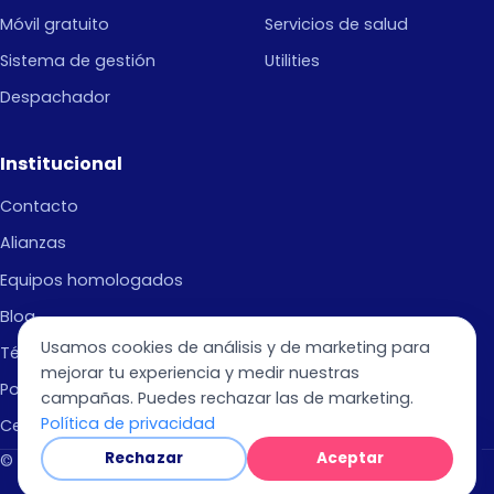
Móvil gratuito
Servicios de salud
Sistema de gestión
Utilities
Despachador
Institucional
Contacto
Alianzas
Equipos homologados
Blog
Usamos cookies de análisis y de marketing para
Términos de Uso
mejorar tu experiencia y medir nuestras
Política de privacidad
campañas. Puedes rechazar las de marketing.
Política de privacidad
Centro de Ayuda
×
Rechazar
Aceptar
📊
© 2026 BiPTT Tecnologia S.A. — Rio de Janeiro/RJ.
INFORME · DATO REAL
El estado de la comunicación de campo