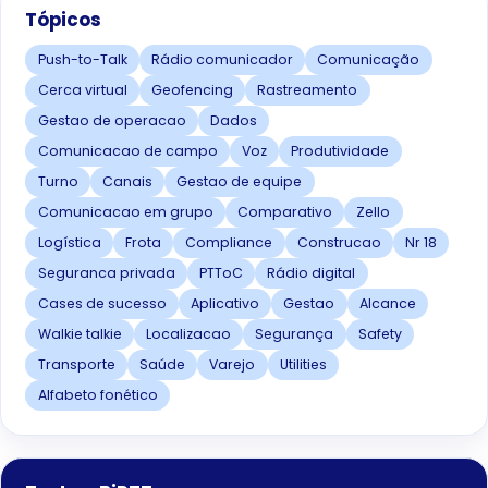
Tópicos
Push-to-Talk
Rádio comunicador
Comunicação
Cerca virtual
Geofencing
Rastreamento
Gestao de operacao
Dados
Comunicacao de campo
Voz
Produtividade
Turno
Canais
Gestao de equipe
Comunicacao em grupo
Comparativo
Zello
Logística
Frota
Compliance
Construcao
Nr 18
Seguranca privada
PTToC
Rádio digital
Cases de sucesso
Aplicativo
Gestao
Alcance
Walkie talkie
Localizacao
Segurança
Safety
Transporte
Saúde
Varejo
Utilities
Alfabeto fonético