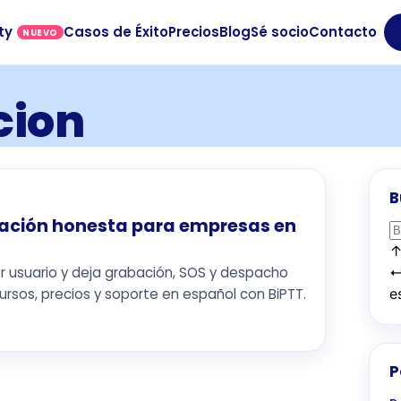
ty
Casos de Éxito
Precios
Blog
Sé socio
Contacto
NUEVO
cion
B
ración honesta para empresas en
r usuario y deja grabación, SOS y despacho
rsos, precios y soporte en español con BiPTT.
e
P