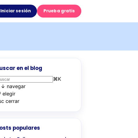
Iniciar sesión
Prueba gratis
uscar en el blog
⌘
K
↑
↓
navegar
↵
elegir
sc
cerrar
osts populares