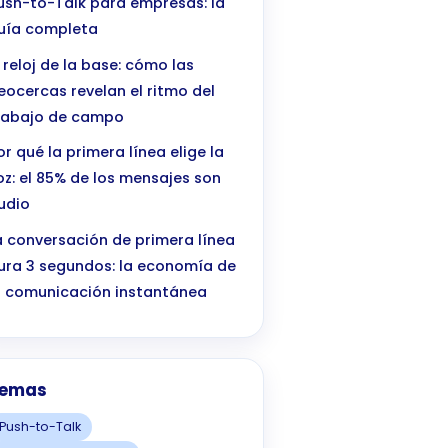
ush-to-Talk para empresas: la
uía completa
l reloj de la base: cómo las
eocercas revelan el ritmo del
rabajo de campo
or qué la primera línea elige la
oz: el 85% de los mensajes son
udio
a conversación de primera línea
ura 3 segundos: la economía de
a comunicación instantánea
emas
Push-to-Talk