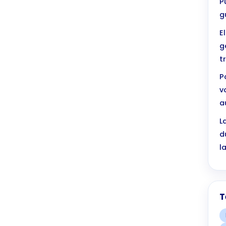
P
g
E
g
t
P
v
a
L
d
l
T