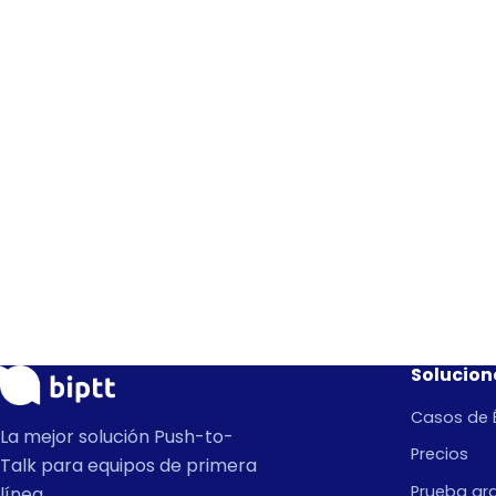
Solucion
Casos de É
La mejor solución Push-to-
Precios
Talk para equipos de primera
Prueba gra
línea.