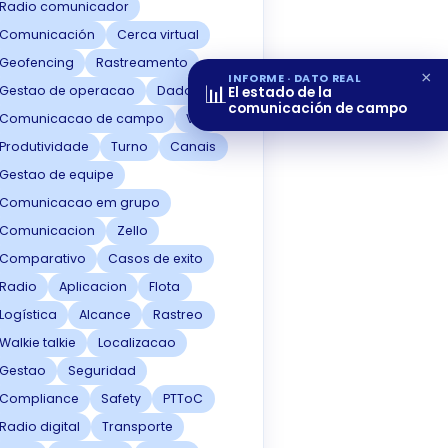
Radio comunicador
Comunicación
Cerca virtual
Geofencing
Rastreamento
×
INFORME · DATO REAL
📊
Gestao de operacao
Dados
El estado de la
comunicación de campo
Comunicacao de campo
Voz
Produtividade
Turno
Canais
Gestao de equipe
Comunicacao em grupo
Comunicacion
Zello
Comparativo
Casos de exito
Radio
Aplicacion
Flota
Logística
Alcance
Rastreo
Walkie talkie
Localizacao
Gestao
Seguridad
Compliance
Safety
PTToC
Radio digital
Transporte