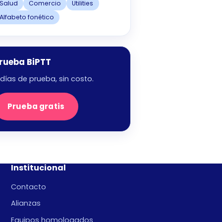
Salud
Comercio
Utilities
Alfabeto fonético
rueba BiPTT
 días de prueba, sin costo.
Prueba gratis
Institucional
Contacto
Alianzas
Equipos homologados