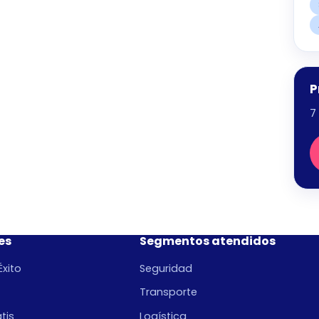
P
7
es
Segmentos atendidos
xito
Seguridad
Transporte
tis
Logística