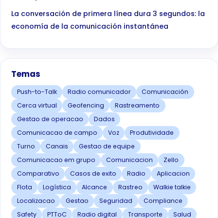
La conversación de primera línea dura 3 segundos: la
economía de la comunicación instantánea
Temas
Push-to-Talk
Radio comunicador
Comunicación
Cerca virtual
Geofencing
Rastreamento
Gestao de operacao
Dados
Comunicacao de campo
Voz
Produtividade
Turno
Canais
Gestao de equipe
Comunicacao em grupo
Comunicacion
Zello
Comparativo
Casos de exito
Radio
Aplicacion
Flota
Logística
Alcance
Rastreo
Walkie talkie
Localizacao
Gestao
Seguridad
Compliance
Safety
PTToC
Radio digital
Transporte
Salud