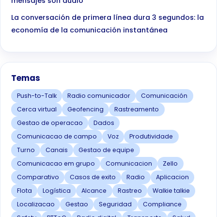
mensajes son audio
La conversación de primera línea dura 3 segundos: la
economía de la comunicación instantánea
Temas
Push-to-Talk
Radio comunicador
Comunicación
Cerca virtual
Geofencing
Rastreamento
Gestao de operacao
Dados
Comunicacao de campo
Voz
Produtividade
Turno
Canais
Gestao de equipe
Comunicacao em grupo
Comunicacion
Zello
Comparativo
Casos de exito
Radio
Aplicacion
Flota
Logística
Alcance
Rastreo
Walkie talkie
Localizacao
Gestao
Seguridad
Compliance