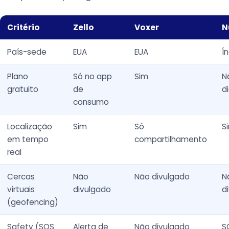
Critério
Zello
Voxer
N
País-sede
EUA
EUA
Í
Plano
Só no app
Sim
N
gratuito
de
d
consumo
Localização
Sim
Só
S
em tempo
compartilhamento
real
Cercas
Não
Não divulgado
N
virtuais
divulgado
d
(geofencing)
Safety (SOS
Alerta de
Não divulgado
S