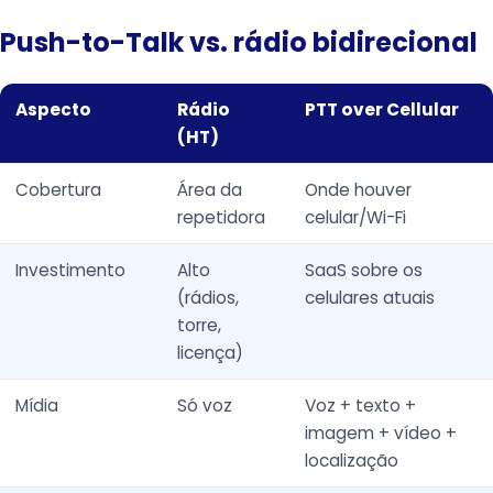
Push-to-Talk vs. rádio bidirecional
Aspecto
Rádio
PTT over Cellular
(HT)
Cobertura
Área da
Onde houver
repetidora
celular/Wi-Fi
Investimento
Alto
SaaS sobre os
(rádios,
celulares atuais
torre,
licença)
Mídia
Só voz
Voz + texto +
imagem + vídeo +
localização