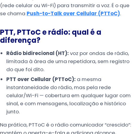
(rede celular ou Wi-Fi) para transmitir a voz. É o que
se chama
Push-to-Talk over Cellular (PTToC)
.
PTT, PTToC e rádio: qual é a
diferença?
Rádio bidirecional (HT):
voz por ondas de rádio,
limitada à área de uma repetidora, sem registro
do que foi dito.
PTT over Cellular (PTToC):
a mesma
instantaneidade do rádio, mas pela rede
celular/Wi-Fi — cobertura em qualquer lugar com
sinal, e com mensagens, localização e histórico
junto.
Na prática, PTToC é o rádio comunicador “crescido”:
mantém o aperta-e-fala e adiciona alcance,