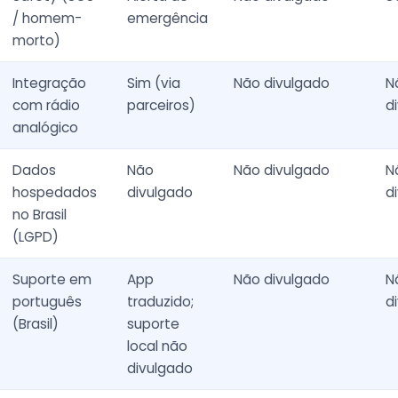
/ homem-
emergência
morto)
Integração
Sim (via
Não divulgado
N
com rádio
parceiros)
d
analógico
Dados
Não
Não divulgado
N
hospedados
divulgado
d
no Brasil
(LGPD)
Suporte em
App
Não divulgado
N
português
traduzido;
d
(Brasil)
suporte
local não
divulgado