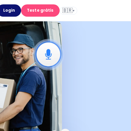
🇧🇷
Login
Teste grátis
▾