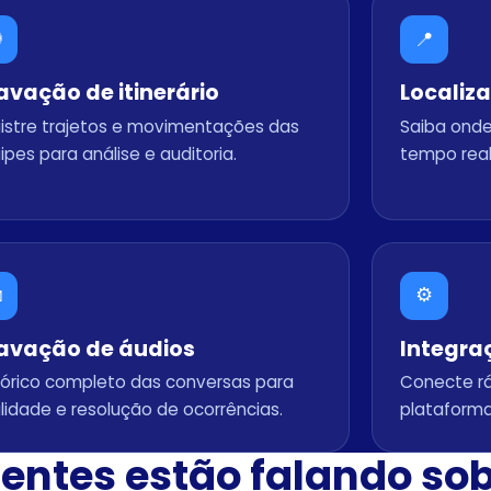

📍
avação de itinerário
Localiz
istre trajetos e movimentações das
Saiba ond
ipes para análise e auditoria.
tempo real

⚙️
avação de áudios
Integra
tórico completo das conversas para
Conecte rá
lidade e resolução de ocorrências.
plataforma
ientes estão falando so