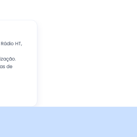
Rádio HT,
zação.
as de