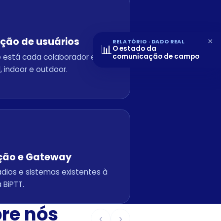
ação de usuários
×
RELATÓRIO · DADO REAL
📊
O estado da
e está cada colaborador em
comunicação de campo
, indoor e outdoor.
ção e Gateway
dios e sistemas existentes à
 BiPTT.
bre nós
‹
›