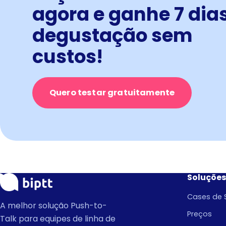
agora e ganhe 7 dia
degustação sem
custos!
Quero testar gratuitamente
Soluções
Cases de 
A melhor solução Push-to-
Preços
Talk para equipes de linha de