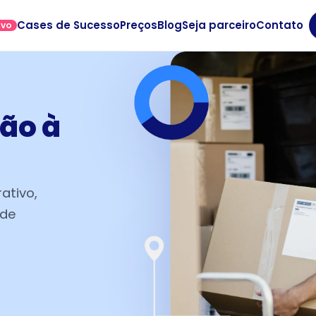
Cases de Sucesso
Preços
Blog
Seja parceiro
Contato
OVO
ão à
ativo,
 de