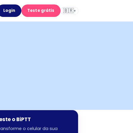
🇧🇷
Login
Teste grátis
▾
este o BiPTT
ransforme o celular da sua