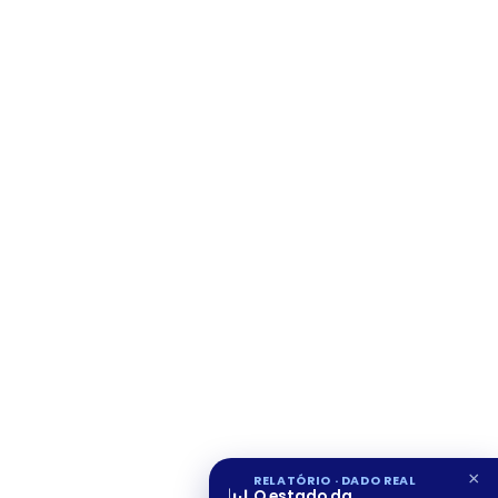
×
RELATÓRIO · DADO REAL
O estado da