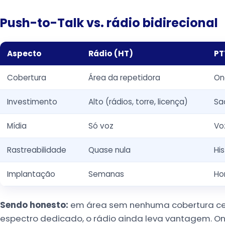
Push-to-Talk vs. rádio bidirecional
Aspecto
Rádio (HT)
PT
Cobertura
Área da repetidora
On
Investimento
Alto (rádios, torre, licença)
Sa
Mídia
Só voz
Vo
Rastreabilidade
Quase nula
Hi
Implantação
Semanas
Ho
Sendo honesto:
em área sem nenhuma cobertura celu
espectro dedicado, o rádio ainda leva vantagem. On