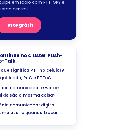
quipe em rádio com PTT, GPS e
estão central.
Teste grátis
ontinue no cluster Push-
o-Talk
 que significa PTT no celular?
ignificado, PoC e PTToC
ádio comunicador e walkie
alkie são a mesma coisa?
ádio comunicador digital:
omo usar e quando trocar