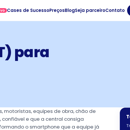
Cases de Sucesso
Preços
Blog
Seja parceiro
Contato
OVO
T) para
 motoristas, equipes de obra, chão de
T
confiável e que a central consiga
T
nsformando o smartphone que a equipe já