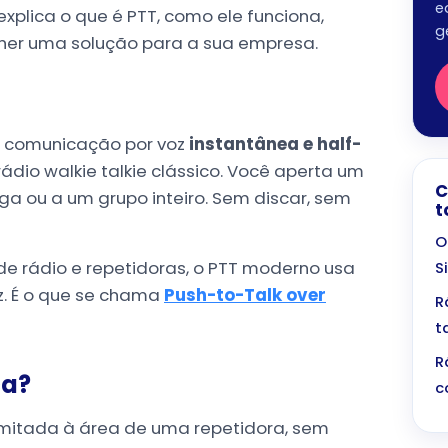
e
plica o que é PTT, como ele funciona,
g
her uma solução para a sua empresa.
de comunicação por voz
instantânea e half-
ádio walkie talkie clássico. Você aperta um
C
a ou a um grupo inteiro. Sem discar, sem
t
O
 de rádio e repetidoras, o PTT moderno usa
S
oz. É o que se chama
Push-to-Talk over
R
t
R
ça?
c
limitada à área de uma repetidora, sem