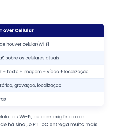
T over Cellular
de houver celular/Wi-Fi
aS sobre os celulares atuais
z + texto + imagem + vídeo + localização
stórico, gravação, localização
ras
lar ou Wi-Fi, ou com exigência de
de há sinal, o PTToC entrega muito mais.