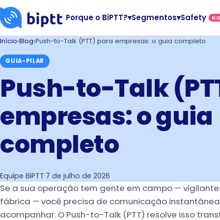
Porque o BiPTT?
▾
Segmentos
▾
Safety
N
Início
›
Blog
›
Push-to-Talk (PTT) para empresas: o guia completo
GUIA-PILAR
Push-to-Talk (PT
empresas: o guia
completo
Equipe BiPTT
·
7 de julho de 2026
Se a sua operação tem gente em campo — vigilantes,
fábrica — você precisa de comunicação instantânea, 
acompanhar. O Push-to-Talk (PTT) resolve isso tra