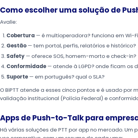
Como escolher uma solução de Pus
Avalie:
Cobertura
— é multioperadora? funciona em Wi-Fi
Gestão
— tem portal, perfis, relatórios e histórico?
Safety
— oferece SOS, homem-morto e check-in?
Conformidade
— atende à LGPD? onde ficam os 
Suporte
— em português? qual o SLA?
O BiPTT atende a esses cinco pontos e é usado por 
validação institucional (Polícia Federal) e conformi
Apps de Push-to-Talk para empres
Há várias soluções de PTT por app no mercado. Um 
uso corporativo, com um resumo de cada uma: