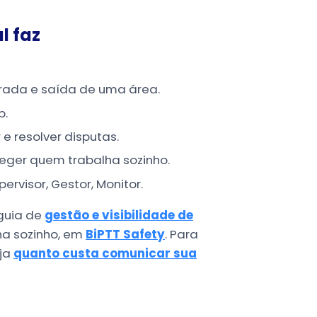
l faz
rada e saída de uma área.
p.
 resolver disputas.
eger quem trabalha sozinho.
rvisor, Gestor, Monitor.
guia de
gestão e visibilidade de
ha sozinho, em
BiPTT Safety
. Para
eja
quanto custa comunicar sua