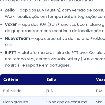
Zello
— app dos EUA (Austin), com versão de consum
Work; localização em tempo real e integração com 
Voxer
— app dos EUA (San Francisco), com plano 
de grupo; rastreamento contínuo de localização n
NuovoTeam
— app corporativo da indiana ProMobi 
SOS.
BiPTT
— plataforma brasileira de PTT over Cellular
em tempo real, cercas virtuais, Safety (SOS e ho
no Brasil e suporte em português.
Critério
Zello
Vox
País-sede
EUA
EUA
Plano gratuito
Só no app de consumo
Sim