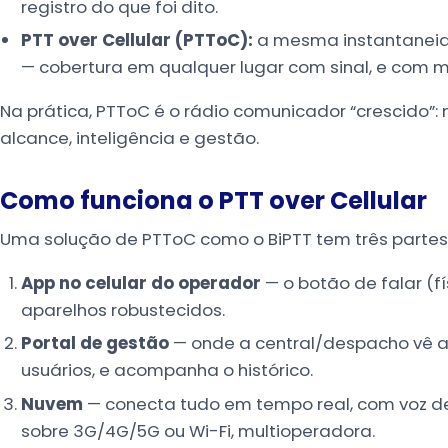
registro do que foi dito.
PTT over Cellular (PTToC):
a mesma instantaneida
— cobertura em qualquer lugar com sinal, e com me
Na prática, PTToC é o rádio comunicador “crescido”
alcance, inteligência e gestão.
Como funciona o PTT over Cellular
Uma solução de PTToC como o BiPTT tem três partes
App no celular do operador
— o botão de falar (f
aparelhos robustecidos.
Portal de gestão
— onde a central/despacho vê a
usuários, e acompanha o histórico.
Nuvem
— conecta tudo em tempo real, com voz de
sobre 3G/4G/5G ou Wi-Fi, multioperadora.