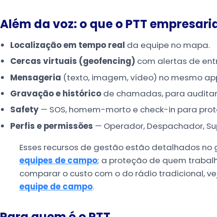
Além da voz: o que o PTT empresaria
Localização em tempo real
da equipe no mapa.
Cercas virtuais (geofencing)
com alertas de ent
Mensageria
(texto, imagem, vídeo) no mesmo ap
Gravação e histórico
de chamadas, para auditar e
Safety
— SOS, homem-morto e check-in para prot
Perfis e permissões
— Operador, Despachador, Supe
Esses recursos de gestão estão detalhados no 
equipes de campo
; a proteção de quem trabal
comparar o custo com o do rádio tradicional, v
equipe de campo
.
Para quem é o PTT