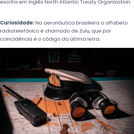
escrita em inglês North Atlantic Treaty Organization.
Curiosidade:
Na aeronáutica brasileira o alfabeto
radiotelefônico é chamado de Zulu, que por
coincidência é o código da última letra.