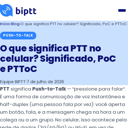
Início
›
Blog
›
O que significa PTT no celular? Significado, PoC e PTToC
PUSH-TO-TALK
O que significa PTT no
celular? Significado, PoC
e PTToC
Equipe BiPTT
·
7 de julho de 2026
PTT
significa
Push-to-Talk
— “pressione para falar”.
É uma forma de comunicação de voz instantânea e
half-duplex (uma pessoa fala por vez): você aperta
um botão, fala, e a mensagem chega na hora a um
colega ou a um grupo. No celular, isso acontece pela
rede de dados (3G/4G/5G) ou Wi-Fi, em vez de