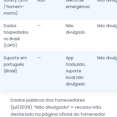
Safety (SOS
Não
Alerta de
Não divul
/ homem-
emergência
morto)
Dados
—
Não
Não divul
hospedados
divulgado
no Brasil
(LGPD)
Suporte em
—
App
Não divul
português
traduzido;
(Brasil)
suporte
local não
divulgado
Dados públicos dos fornecedores
(jul/2026). “Não divulgado” = recurso não
declarado na página oficial do fornecedor