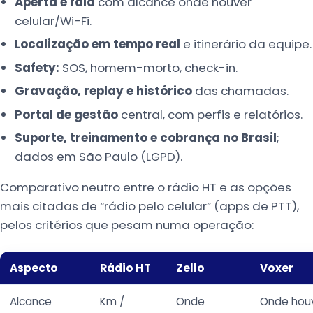
Aperta e fala
com alcance onde houver
celular/Wi-Fi.
Localização em tempo real
e itinerário da equipe.
Safety:
SOS, homem-morto, check-in.
Gravação, replay e histórico
das chamadas.
Portal de gestão
central, com perfis e relatórios.
Suporte, treinamento e cobrança no Brasil
;
dados em São Paulo (LGPD).
Comparativo neutro entre o rádio HT e as opções
mais citadas de “rádio pelo celular” (apps de PTT),
pelos critérios que pesam numa operação:
Aspecto
Rádio HT
Zello
Voxer
Alcance
Km /
Onde
Onde houv