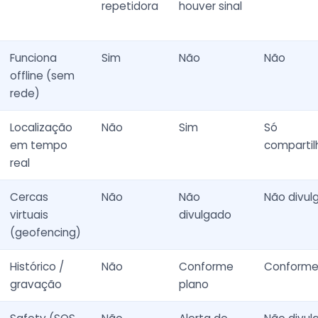
repetidora
houver sinal
Funciona
Sim
Não
Não
offline (sem
rede)
Localização
Não
Sim
Só
em tempo
comparti
real
Cercas
Não
Não
Não divul
virtuais
divulgado
(geofencing)
Histórico /
Não
Conforme
Conforme
gravação
plano