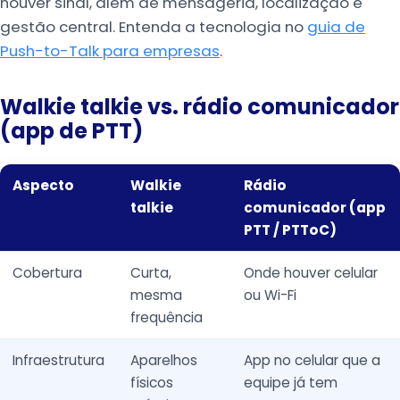
houver sinal, além de mensageria, localização e
gestão central. Entenda a tecnologia no
guia de
Push-to-Talk para empresas
.
Walkie talkie vs. rádio comunicador
(app de PTT)
Aspecto
Walkie
Rádio
talkie
comunicador (app
PTT / PTToC)
Cobertura
Curta,
Onde houver celular
mesma
ou Wi-Fi
frequência
Infraestrutura
Aparelhos
App no celular que a
físicos
equipe já tem