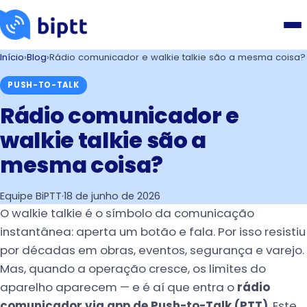
Início
›
Blog
›
Rádio comunicador e walkie talkie são a mesma coisa?
PUSH-TO-TALK
Rádio comunicador e
walkie talkie são a
mesma coisa?
Equipe BiPTT
·
18 de junho de 2026
O walkie talkie é o símbolo da comunicação
instantânea: aperta um botão e fala. Por isso resistiu
por décadas em obras, eventos, segurança e varejo.
Mas, quando a operação cresce, os limites do
aparelho aparecem — e é aí que entra o
rádio
comunicador via app de Push-to-Talk (PTT)
. Este