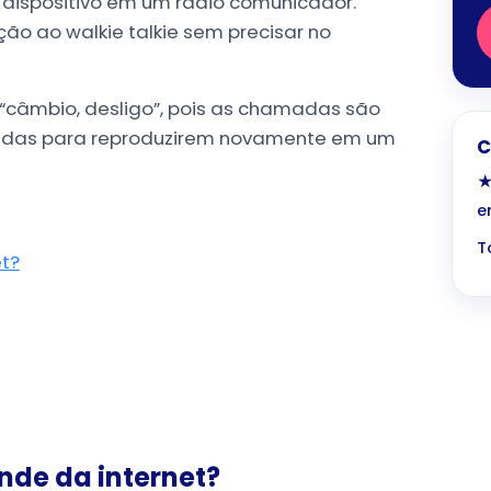
 dispositivo em um rádio comunicador.
o ao walkie talkie sem precisar no
r “câmbio, desligo”, pois as chamadas são
vadas para reproduzirem novamente em um
C
★
e
T
t?
nde da internet?