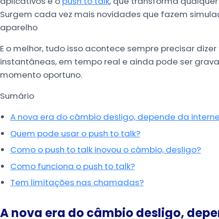
aplicativos e o
push to talk
, que transforma qualquer
Surgem cada vez mais novidades que fazem simulaçã
aparelho
E o melhor, tudo isso acontece sempre precisar dize
instantâneas, em tempo real e ainda pode ser gra
momento oportuno.
Sumário
A nova era do câmbio desligo, depende da interne
Quem pode usar o push to talk?
Como o push to talk inovou o câmbio, desligo?
Como funciona o push to talk?
Tem limitações nas chamadas?
A nova era do câmbio desligo, depe