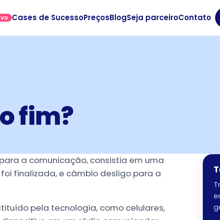
Cases de Sucesso
Preços
Blog
Seja parceiro
Contato
OVO
,
o fim?
para a comunicação, consistia em uma
T
 foi finalizada, e câmbio desligo para a
T
e
tituído pela tecnologia, como celulares,
g