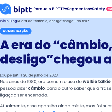
Porque o BiPTT?
▾
Segmentos
▾
Safety
N
Início
›
Blog
›
A era do “câmbio, desligo”chegou ao fim?
COMUNICAÇÃO
A era do “câmbio
desligo”chegou a
Equipe BiPTT
·
20 de julho de 2023
Nos anos de 1980, era comum o uso de
walkie talkie
pessoa dizer
câmbio
, para o outro saber que a frase
ligação ser encerrada.
Atualmente, esse aparelho ainda existe, mas foi subs