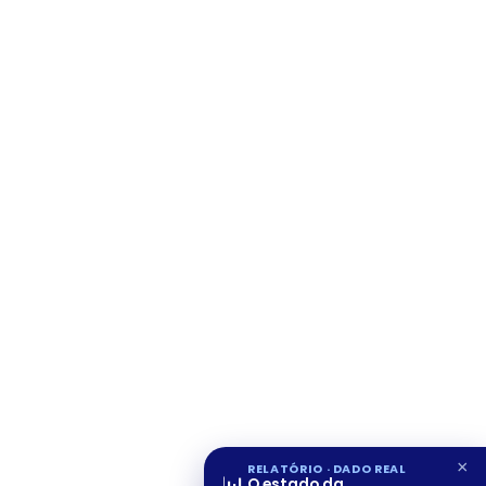
×
RELATÓRIO · DADO REAL
O estado da