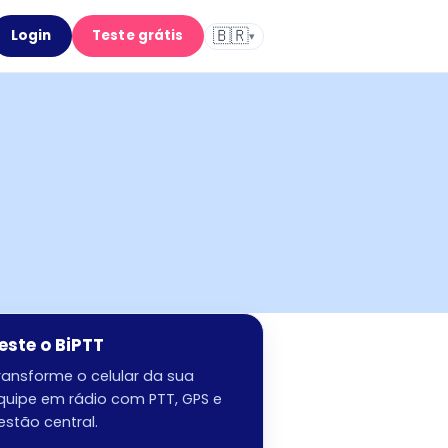
🇧🇷
Login
Teste grátis
▾
este o BiPTT
ransforme o celular da sua
quipe em rádio com PTT, GPS e
estão central.