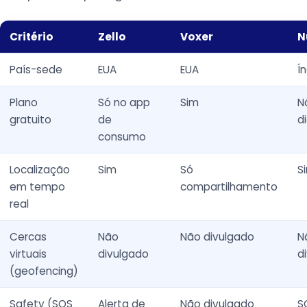
Critério
Zello
Voxer
N
País-sede
EUA
EUA
Í
Plano
Só no app
Sim
N
gratuito
de
d
consumo
Localização
Sim
Só
S
em tempo
compartilhamento
real
Cercas
Não
Não divulgado
N
virtuais
divulgado
d
(geofencing)
Safety (SOS
Alerta de
Não divulgado
S