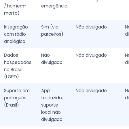
/ homem-
emergência
morto)
Integração
Sim (via
Não divulgado
N
com rádio
parceiros)
d
analógico
Dados
Não
Não divulgado
N
hospedados
divulgado
d
no Brasil
(LGPD)
Suporte em
App
Não divulgado
N
português
traduzido;
d
(Brasil)
suporte
local não
divulgado