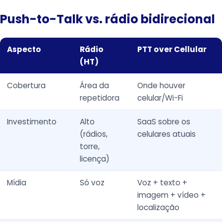
Push-to-Talk vs. rádio bidirecional
Aspecto
Rádio
PTT over Cellular
(HT)
Cobertura
Área da
Onde houver
repetidora
celular/Wi-Fi
Investimento
Alto
SaaS sobre os
(rádios,
celulares atuais
torre,
licença)
Mídia
Só voz
Voz + texto +
imagem + vídeo +
localização