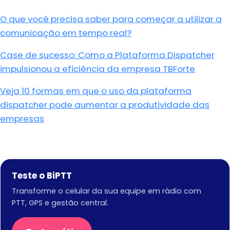
O que você precisa saber para começar a utilizar a
comunicação em tempo real?
Case de sucesso: Como a Plataforma Dispatcher
impulsionou a eficiência da empresa TBForte
Veja 10 formas em que o uso da plataforma
dispatcher pode aumentar a produtividade das
empresas
Teste o BiPTT
Transforme o celular da sua equipe em rádio com
PTT, GPS e gestão central.