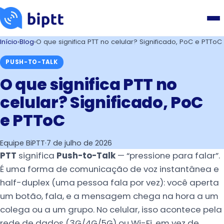
Início
›
Blog
›
O que significa PTT no celular? Significado, PoC e PTToC
PUSH-TO-TALK
O que significa PTT no
celular? Significado, PoC
e PTToC
Equipe BiPTT
·
7 de julho de 2026
PTT
significa
Push-to-Talk
— “pressione para falar”.
É uma forma de comunicação de voz instantânea e
half-duplex (uma pessoa fala por vez): você aperta
um botão, fala, e a mensagem chega na hora a um
colega ou a um grupo. No celular, isso acontece pela
rede de dados (3G/4G/5G) ou Wi-Fi, em vez de