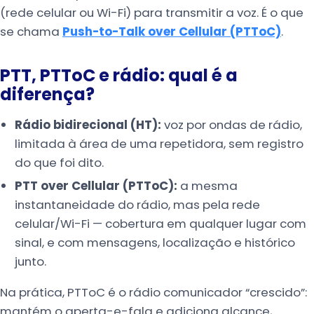
(rede celular ou Wi-Fi) para transmitir a voz. É o que
se chama
Push-to-Talk over Cellular (PTToC)
.
PTT, PTToC e rádio: qual é a
diferença?
Rádio bidirecional (HT):
voz por ondas de rádio,
limitada à área de uma repetidora, sem registro
do que foi dito.
PTT over Cellular (PTToC):
a mesma
instantaneidade do rádio, mas pela rede
celular/Wi-Fi — cobertura em qualquer lugar com
sinal, e com mensagens, localização e histórico
junto.
Na prática, PTToC é o rádio comunicador “crescido”:
mantém o aperta-e-fala e adiciona alcance,