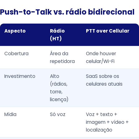
Push-to-Talk vs. rádio bidirecional
Aspecto
Rádio
PTT over Cellular
(HT)
Cobertura
Área da
Onde houver
repetidora
celular/Wi-Fi
Investimento
Alto
SaaS sobre os
(rádios,
celulares atuais
torre,
licença)
Mídia
Só voz
Voz + texto +
imagem + vídeo +
localização