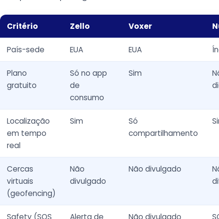
Critério
Zello
Voxer
N
País-sede
EUA
EUA
Í
Plano
Só no app
Sim
N
gratuito
de
d
consumo
Localização
Sim
Só
S
em tempo
compartilhamento
real
Cercas
Não
Não divulgado
N
virtuais
divulgado
d
(geofencing)
Safety (SOS
Alerta de
Não divulgado
S