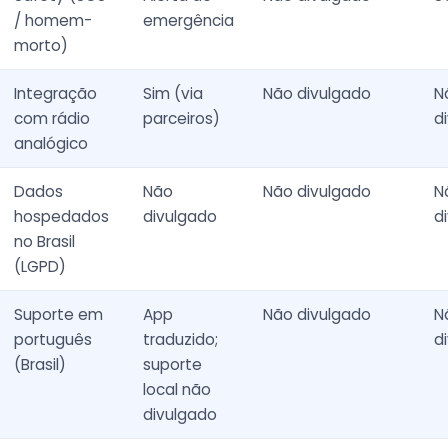
/ homem-
emergência
morto)
Integração
Sim (via
Não divulgado
N
com rádio
parceiros)
d
analógico
Dados
Não
Não divulgado
N
hospedados
divulgado
d
no Brasil
(LGPD)
Suporte em
App
Não divulgado
N
português
traduzido;
d
(Brasil)
suporte
local não
divulgado