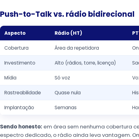
Push-to-Talk vs. rádio bidirecional
Aspecto
Rádio (HT)
PT
Cobertura
Área da repetidora
On
Investimento
Alto (rádios, torre, licença)
Sa
Mídia
Só voz
Vo
Rastreabilidade
Quase nula
Hi
Implantação
Semanas
Ho
Sendo honesto:
em área sem nenhuma cobertura celu
espectro dedicado, o rádio ainda leva vantagem. On