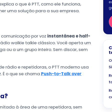
e
plica o que é PTT, como ele funciona,
g
her uma solução para a sua empresa.
de comunicação por voz
instantânea e half-
ádio walkie talkie clássico. Você aperta um
C
a ou a um grupo inteiro. Sem discar, sem
t
O
 de rádio e repetidoras, o PTT moderno usa
S
oz. É o que se chama
Push-to-Talk over
R
t
R
ça?
c
limitada à área de uma repetidora, sem