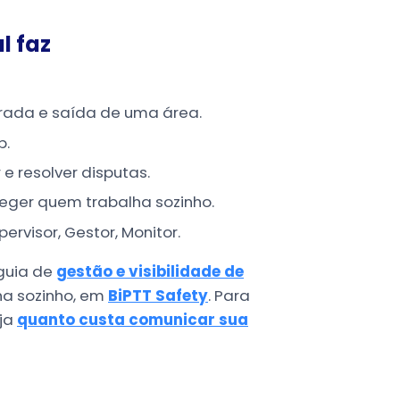
l faz
rada e saída de uma área.
p.
 resolver disputas.
eger quem trabalha sozinho.
rvisor, Gestor, Monitor.
guia de
gestão e visibilidade de
ha sozinho, em
BiPTT Safety
. Para
eja
quanto custa comunicar sua