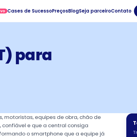
Cases de Sucesso
Preços
Blog
Seja parceiro
Contato
OVO
T) para
 motoristas, equipes de obra, chão de
T
confiável e que a central consiga
T
nsformando o smartphone que a equipe já