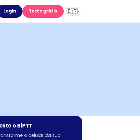
🇧🇷
Login
Teste grátis
▾
este o BiPTT
ransforme o celular da sua