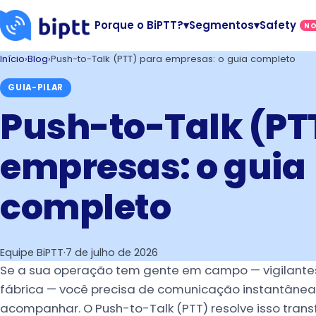
Porque o BiPTT?
▾
Segmentos
▾
Safety
N
Início
›
Blog
›
Push-to-Talk (PTT) para empresas: o guia completo
GUIA-PILAR
Push-to-Talk (PT
empresas: o guia
completo
Equipe BiPTT
·
7 de julho de 2026
Se a sua operação tem gente em campo — vigilantes,
fábrica — você precisa de comunicação instantânea, 
acompanhar. O Push-to-Talk (PTT) resolve isso tra