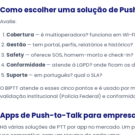
Como escolher uma solução de Pus
Avalie:
Cobertura
— é multioperadora? funciona em Wi-Fi
Gestão
— tem portal, perfis, relatórios e histórico?
Safety
— oferece SOS, homem-morto e check-in?
Conformidade
— atende à LGPD? onde ficam os 
Suporte
— em português? qual o SLA?
O BiPTT atende a esses cinco pontos e é usado por 
validação institucional (Polícia Federal) e conformi
Apps de Push-to-Talk para empres
Há várias soluções de PTT por app no mercado. Um 
uso corporativo, com um resumo de cada uma: