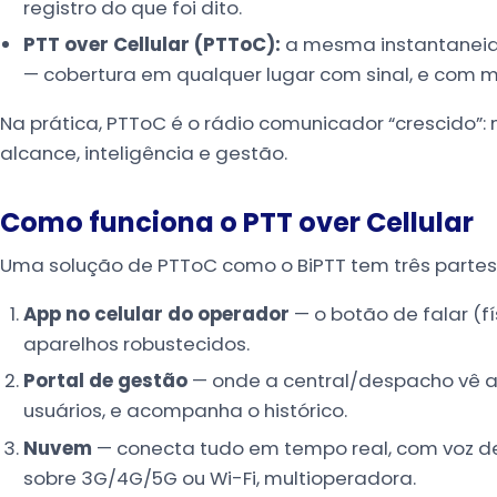
registro do que foi dito.
PTT over Cellular (PTToC):
a mesma instantaneida
— cobertura em qualquer lugar com sinal, e com me
Na prática, PTToC é o rádio comunicador “crescido”
alcance, inteligência e gestão.
Como funciona o PTT over Cellular
Uma solução de PTToC como o BiPTT tem três partes
App no celular do operador
— o botão de falar (f
aparelhos robustecidos.
Portal de gestão
— onde a central/despacho vê a
usuários, e acompanha o histórico.
Nuvem
— conecta tudo em tempo real, com voz de
sobre 3G/4G/5G ou Wi-Fi, multioperadora.