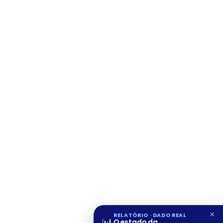
×
RELATÓRIO · DADO REAL
O estado da