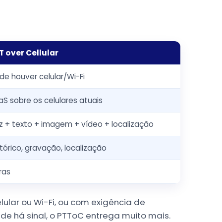
T over Cellular
de houver celular/Wi-Fi
aS sobre os celulares atuais
z + texto + imagem + vídeo + localização
stórico, gravação, localização
ras
lar ou Wi-Fi, ou com exigência de
de há sinal, o PTToC entrega muito mais.