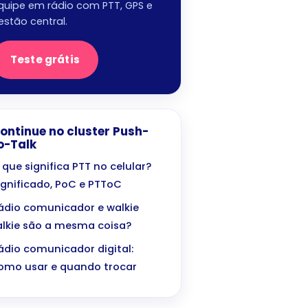
quipe em rádio com PTT, GPS e
estão central.
Teste grátis
ontinue no cluster Push-
o-Talk
 que significa PTT no celular?
ignificado, PoC e PTToC
ádio comunicador e walkie
alkie são a mesma coisa?
ádio comunicador digital:
omo usar e quando trocar