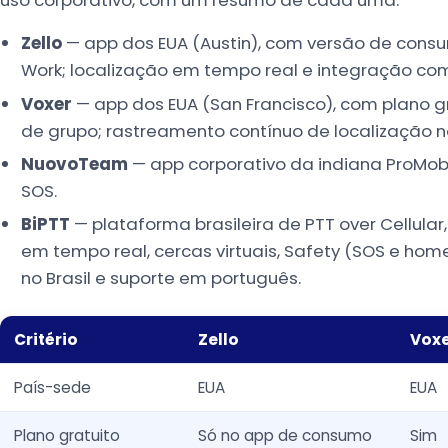
Zello
— app dos EUA (Austin), com versão de consum
Work; localização em tempo real e integração com 
Voxer
— app dos EUA (San Francisco), com plano 
de grupo; rastreamento contínuo de localização n
NuovoTeam
— app corporativo da indiana ProMobi 
SOS.
BiPTT
— plataforma brasileira de PTT over Cellular
em tempo real, cercas virtuais, Safety (SOS e ho
no Brasil e suporte em português.
Critério
Zello
Vox
País-sede
EUA
EUA
Plano gratuito
Só no app de consumo
Sim