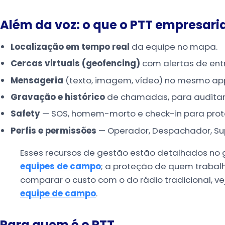
Além da voz: o que o PTT empresaria
Localização em tempo real
da equipe no mapa.
Cercas virtuais (geofencing)
com alertas de ent
Mensageria
(texto, imagem, vídeo) no mesmo ap
Gravação e histórico
de chamadas, para auditar e
Safety
— SOS, homem-morto e check-in para prot
Perfis e permissões
— Operador, Despachador, Supe
Esses recursos de gestão estão detalhados no 
equipes de campo
; a proteção de quem trabal
comparar o custo com o do rádio tradicional, v
equipe de campo
.
Para quem é o PTT