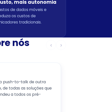
usto, mais autonomia
astos de dados móveis e
reduza os custos de
icadores tradicionais.
bre nós
‹
›
o push-to-talk de outra
 de todas as soluções que
endeu a todos os pré-