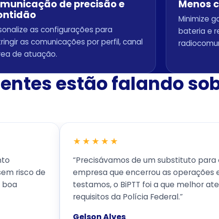
municação de precisão e
Menos c
ontidão
Minimize g
sonalize as configurações para
bateria e 
tringir as comunicações por perfil, canal
radiocomun
rea de atuação.
ientes estão falando so
★★★★★
nto
“Precisávamos de um substituto para 
sem risco de
empresa que encerrou as operações e,
m boa
testamos, o BiPTT foi a que melhor at
requisitos da Polícia Federal.”
Gelson Alves