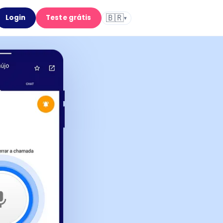
🇧🇷
Login
Teste grátis
▾