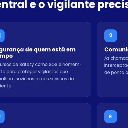
ntral e o vigilante prec

🔒
gurança de quem está em
Comunic
ampo
As chamad
ursos de Safety como SOS e homem-
intercepta
to para proteger vigilantes que
de ponta a
balham sozinhos e reduzir riscos de
dente.

🔋