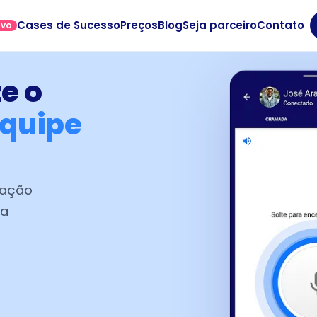
Cases de Sucesso
Preços
Blog
Seja parceiro
Contato
OVO
e o
quipe
vação
ta