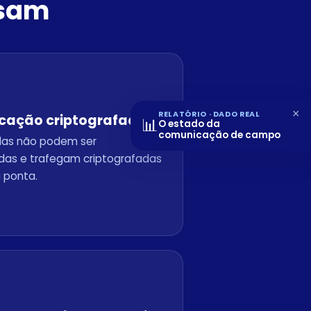
isam
×
RELATÓRIO · DADO REAL
ação criptografada
📊
O estado da
comunicação de campo
as não podem ser
das e trafegam criptografadas
 ponta.