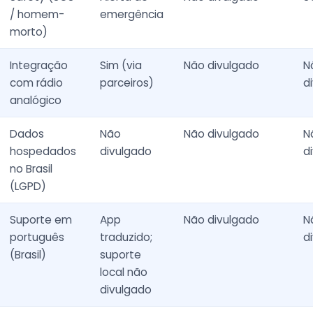
/ homem-
emergência
morto)
Integração
Sim (via
Não divulgado
N
com rádio
parceiros)
d
analógico
Dados
Não
Não divulgado
N
hospedados
divulgado
d
no Brasil
(LGPD)
Suporte em
App
Não divulgado
N
português
traduzido;
d
(Brasil)
suporte
local não
divulgado