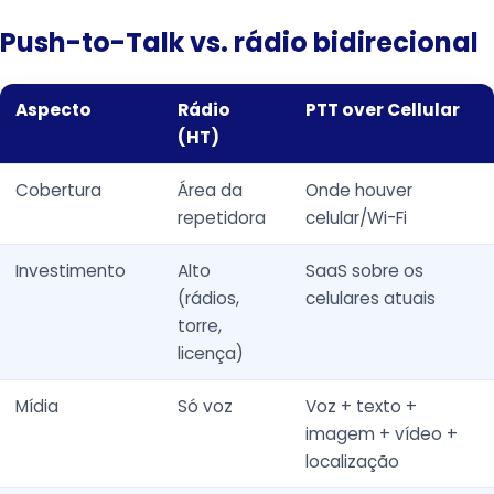
Push-to-Talk vs. rádio bidirecional
Aspecto
Rádio
PTT over Cellular
(HT)
Cobertura
Área da
Onde houver
repetidora
celular/Wi-Fi
Investimento
Alto
SaaS sobre os
(rádios,
celulares atuais
torre,
licença)
Mídia
Só voz
Voz + texto +
imagem + vídeo +
localização