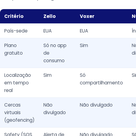
Critério
Zello
Voxer
N
País-sede
EUA
EUA
Í
Plano
Só no app
Sim
N
gratuito
de
d
consumo
Localização
Sim
Só
S
em tempo
compartilhamento
real
Cercas
Não
Não divulgado
N
virtuais
divulgado
d
(geofencing)
Safety (SOS
Alerta de
Não divulgado
S