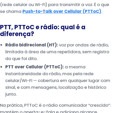
(rede celular ou Wi-Fi) para transmitir a voz. É o que
se chama
Push-to-Talk over Cellular (PTToC)
.
PTT, PTToC e rádio: qual é a
diferença?
Rádio bidirecional (HT):
voz por ondas de rádio,
limitada à área de uma repetidora, sem registro
do que foi dito.
PTT over Cellular (PTToC):
a mesma
instantaneidade do rádio, mas pela rede
celular/Wi-Fi — cobertura em qualquer lugar com
sinal, e com mensagens, localização e histórico
junto.
Na prática, PTToC é o rádio comunicador “crescido”:
mantém o aperta-e-fala e adiciona alcance,